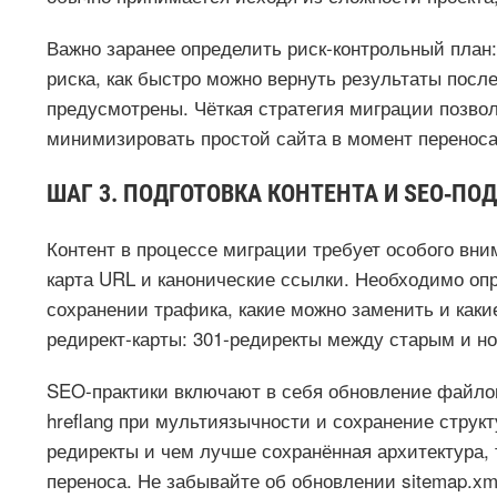
Важно заранее определить риск‑контрольный план:
риска, как быстро можно вернуть результаты посл
предусмотрены. Чёткая стратегия миграции позволя
минимизировать простой сайта в момент переноса
ШАГ 3. ПОДГОТОВКА КОНТЕНТА И SEO‑ПО
Контент в процессе миграции требует особого вни
карта URL и канонические ссылки. Необходимо оп
сохранении трафика, какие можно заменить и каки
редирект‑карты: 301‑редиректы между старым и 
SEO‑практики включают в себя обновление файлов r
hreflang при мультиязычности и сохранение струк
редиректы и чем лучше сохранённая архитектура,
переноса. Не забывайте об обновлении sitemap.x