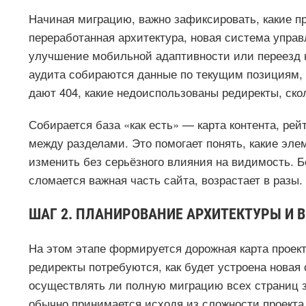
Начиная миграцию, важно зафиксировать, какие п
переработанная архитектура, новая система управ
улучшение мобильной адаптивности или переезд н
аудита собираются данные по текущим позициям, 
дают 404, какие недоиспользованы редиректы, ск
Собирается база «как есть» — карта контента, рей
между разделами. Это помогает понять, какие эл
изменить без серьёзного влияния на видимость. Бе
сломается важная часть сайта, возрастает в разы.
ШАГ 2. ПЛАНИРОВАНИЕ АРХИТЕКТУРЫ И 
На этом этапе формируется дорожная карта проекта
редиректы потребуются, как будет устроена новая 
осуществлять ли полную миграцию всех страниц за
обычно принимается исходя из сложности проекта,