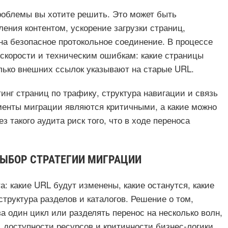
роблемы вы хотите решить. Это может быть
ления контентом, ускорение загрузки страниц,
а безопасное протокольное соединение. В процессе
скорости и техническим ошибкам: какие страницы
олько внешних ссылок указывают на старые URL.
тинг страниц по трафику, структура навигации и связь
ементы миграции являются критичными, а какие можно
з такого аудита риск того, что в ходе переноса
ВЫБОР СТРАТЕГИИ МИГРАЦИИ
: какие URL будут изменены, какие останутся, какие
структура разделов и каталогов. Решение о том,
 один цикл или разделять перенос на несколько волн,
 доступности ресурсов и критичности бизнес‑логики.